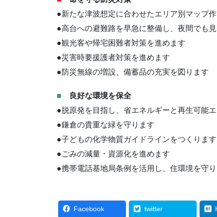
●新たな津波想定に合わせたエリア別マップ
●高台への避難路を早急に整備し、夜間でも
●観光客や帰宅困難者対策を進めます
●災害時要援護者対策を進めます
●防災無線の増設、備蓄品の充実を図ります
■
良好な環境を保全
●脱原発を目指し、省エネルギーと再生可能
●鎌倉の貴重な緑を守ります
●子どもの化学物質ガイドラインをつくります
●ごみの減量・資源化を進めます
●携帯電話基地局条例を活用し、住環境を守り
Facebook
twitter