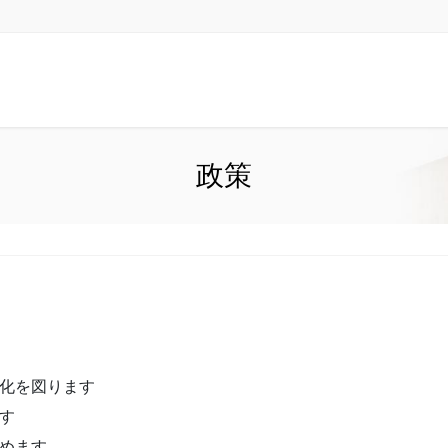
政策
正化を図ります
す
めます