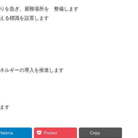
作りを急ぎ、避難場所を 整備します
見える標識を設置します
エネルギーの導入を推進します
ます
Hatena
Pocket
Copy