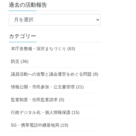
過去の活動報告
過
去
の
カテゴリー
活
動
本庁舎整備・深沢まちづくり (63)
報
告
防災 (36)
議員活動への攻撃と議会運営をめぐる問題 (8)
情報公開・市民参加・公文書管理 (21)
監査制度・住民監査請求 (5)
行政デジタル化・個人情報保護 (15)
5G・携帯電話中継基地局 (19)