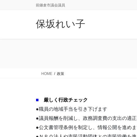
コ
ナ
前鎌倉市議会議員
ン
ビ
テ
ゲ
保坂れい子
ン
ー
ツ
シ
に
ョ
移
ン
動
に
移
動
HOME
政策
■
厳しく行政チェック
●職員の地域手当を引き下げます
●議員報酬を削減し、政務調査費の支出の適
●公文書管理条例を制定し、情報公開を進めま
●ＮＰＯ法人や市民活動団体との市民協働を進