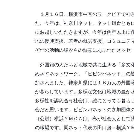
１月１６日、横浜市中区のワークピアで神奈
た。今年は、神奈川ネット、ネット鎌倉とも
にお越しいただきますが、今年は例年以上に
地の復興支援、若者の就労支援、コミュニテ
ぞれの活動の場からの熱意にあふれたメッセ
外国籍の人たちと地域で共に生きる「多文
めざすネットワーク、「ビビンバネット」の
加されました。神奈川県には１６万人の外国
が暮らしています。多様な文化は地域の豊か
多様性を認め合う社会は、誰にとっても暮ら
会だと思います。ビビンバネットの参加団体
（公財）横浜ＹＭＣＡは、私が社会人として
の職場です。同ネット代表の田口努・横浜Ｙ