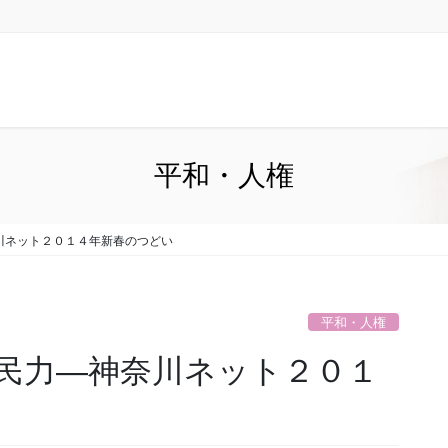
平和・人権
川ネット２０１４年新春のつどい
平和・人権
民力―神奈川ネット２０１