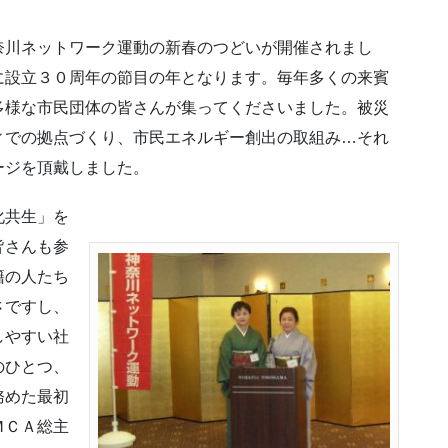
川ネットワーク運動の新春のつどいが開催されまし
に設立３０周年の節目の年となります。毎年多くの来賓
多様な市民団体の皆さんが集ってくださいました。被災
ィでの拠点づくり、市民エネルギー創出の取組み…それ
ージを頂戴しました。
化共生」を
皆さんも参
籍の人たち
さですし、
しやすい社
のひとつ、
務めた最初
ＭＣＡ総主