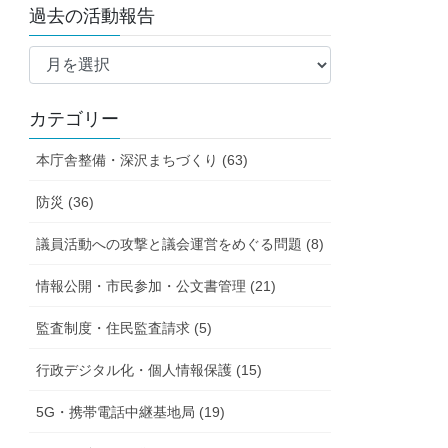
過去の活動報告
過
去
の
カテゴリー
活
動
本庁舎整備・深沢まちづくり (63)
報
告
防災 (36)
議員活動への攻撃と議会運営をめぐる問題 (8)
情報公開・市民参加・公文書管理 (21)
監査制度・住民監査請求 (5)
行政デジタル化・個人情報保護 (15)
5G・携帯電話中継基地局 (19)