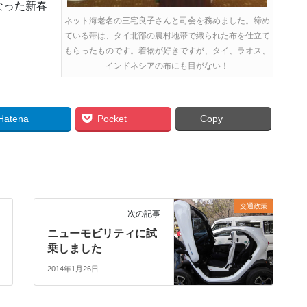
なった新春
ネット海老名の三宅良子さんと司会を務めました。締め
ている帯は、タイ北部の農村地帯で織られた布を仕立て
もらったものです。着物が好きですが、タイ、ラオス、
インドネシアの布にも目がない！
Hatena
Pocket
Copy
交通政策
次の記事
ニューモビリティに試
乗しました
2014年1月26日