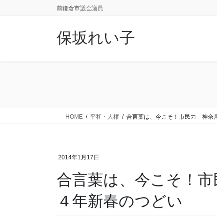
コ
ナ
前鎌倉市議会議員
ン
ビ
テ
ゲ
保坂れい子
ン
ー
ツ
シ
に
ョ
移
ン
動
に
移
動
HOME
平和・人権
合言葉は、今こそ！市民力―神奈
2014年1月17日
合言葉は、今こそ！市
４年新春のつどい