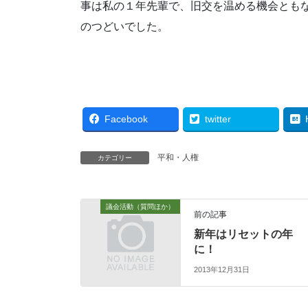
事は私の１年先輩で、旧交を温める機会とも
のつどいでした。
Facebook
twitter
平和・人権
カテゴリー
議会活動（質問ほか）
前の記事
新年はリセットの年
に！
2013年12月31日