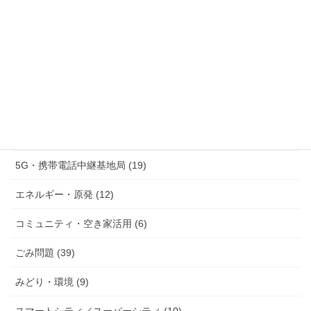
告
防災 (36)
議員活動への攻撃と議会運営をめぐる問題 (8)
情報公開・市民参加・公文書管理 (21)
監査制度・住民監査請求 (5)
行政デジタル化・個人情報保護 (15)
5G・携帯電話中継基地局 (19)
エネルギー・原発 (12)
コミュニティ・空き家活用 (6)
ごみ問題 (39)
みどり・環境 (9)