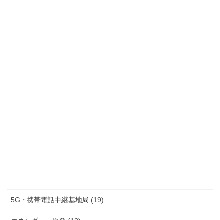
過去の活動報告
過
去
の
活
カテゴリー
動
報
本庁舎整備・深沢まちづくり (63)
告
防災 (36)
議員活動への攻撃と議会運営をめぐる問題 (8)
情報公開・市民参加・公文書管理 (21)
監査制度・住民監査請求 (5)
行政デジタル化・個人情報保護 (15)
5G・携帯電話中継基地局 (19)