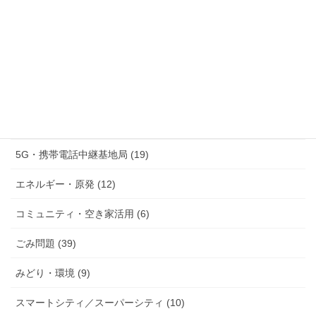
防災 (36)
議員活動への攻撃と議会運営をめぐる問題 (8)
情報公開・市民参加・公文書管理 (21)
監査制度・住民監査請求 (5)
行政デジタル化・個人情報保護 (15)
5G・携帯電話中継基地局 (19)
エネルギー・原発 (12)
コミュニティ・空き家活用 (6)
ごみ問題 (39)
みどり・環境 (9)
スマートシティ／スーパーシティ (10)